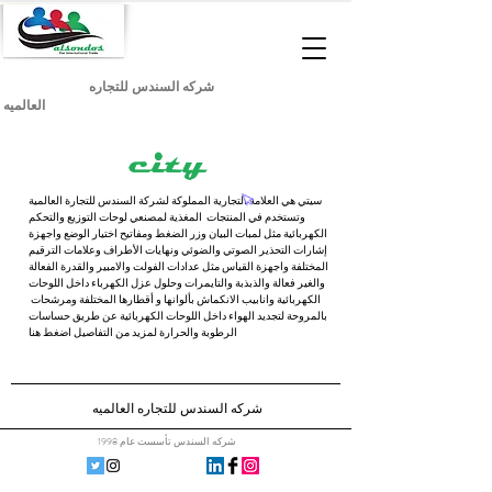
شركه السندس للتجاره
العالميه
سيتي هي العلامة التجارية المملوكة لشركة السندس للتجارة العالمية
وتستخدم في المنتجات المغذية لمصنعي لوحات التوزيع والتحكم
الكهربائية مثل لمبات البيان وزر الضغط ومفاتيح اختيار الوضع واجهزة
إشارات التحذير الصوتي والضوئي ونهايات الأطراف وعلامات الترقيم
المختلفة واجهزة القياس مثل عدادات الفولت والامبير والقدرة الفعالة
والغير فعالة والذبذبة والتايمرات وحلول عزل الكهرباء داخل اللوحات
الكهربائية وانابيب الانكماش بألوانها و أقطارها المختلفة ومرشحات
بالمروحة لتجديد الهواء داخل اللوحات الكهربائية عن طريق حساسات
الرطوبة والحرارة لمزيد من التفاصيل اضغط هنا
شركه السندس للتجاره العالميه
شركه السندس تأسست عام 1998