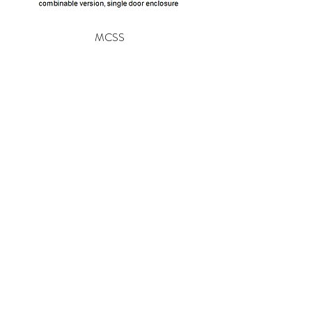
MCSS
السعر
شركه السندس للتجاره العالميه
شركه السندس تأسست عام 1998
الرئيسيه
شركاؤنا
اتصال
الشحن والإرجاع
سجل الان