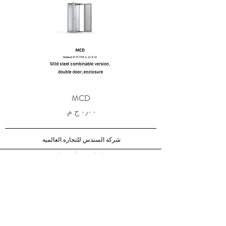
MCD
السعر
شركه السندس للتجاره العالميه
شركه السندس تأسست عام 1998
الرئيسيه
شركاؤنا
اتصال
الشحن والإرجاع