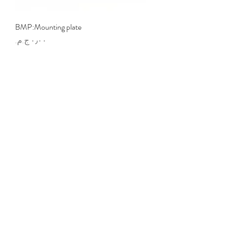
BMP:Mounting plate
السعر
HPPG01:Baying gasket for IP66
السعر