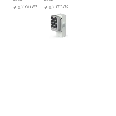
السعر
السعر
3201
السعر
شركه السندس للتجاره العالميه
شركه السندس تأسست عام 1998
الرئيسيه
شركاؤنا
اتصال
الشحن والإرجاع