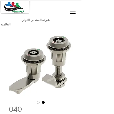
شركه السندس للتجاره
العالميه
040