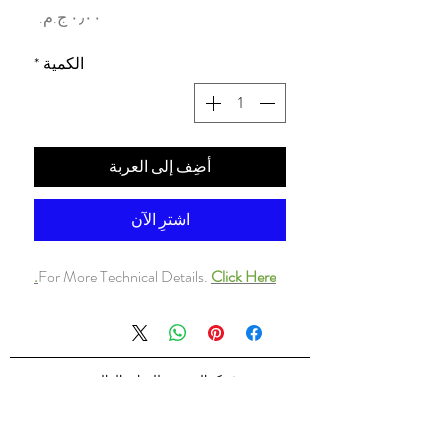
السعر
الكمية
*
أضِف إلى العربة
اشترِ الآن
For More Technical Details.
Click Here.
شركه السندس للتجاره العالميه
شركه السندس تأسست عام 1998