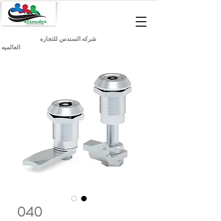
شركه السندس للتجاره
العالميه
040