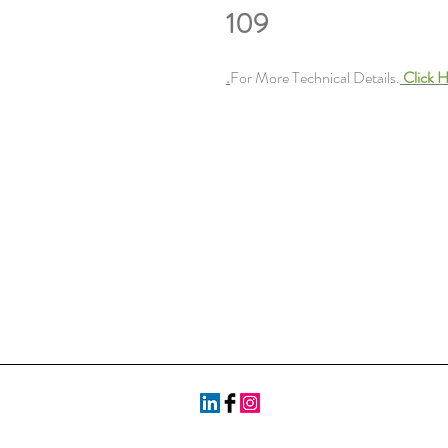
109
For More Technical Details.
Click H