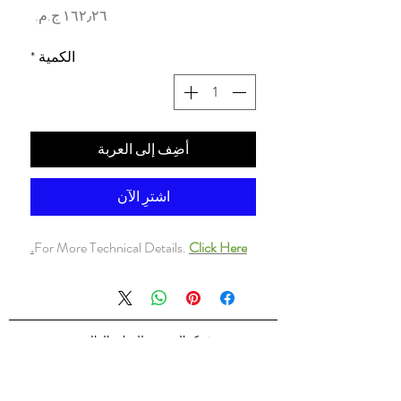
السعر
الكمية
*
أضِف إلى العربة
اشترِ الآن
For More Technical Details.
Click Here.
شركه السندس للتجاره العالميه
شركه السندس تأسست عام 1998