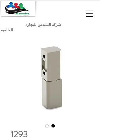
شركه السندس للتجاره
العالميه
1293