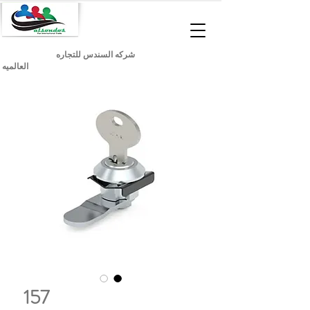
شركه السندس للتجاره
العالميه
157