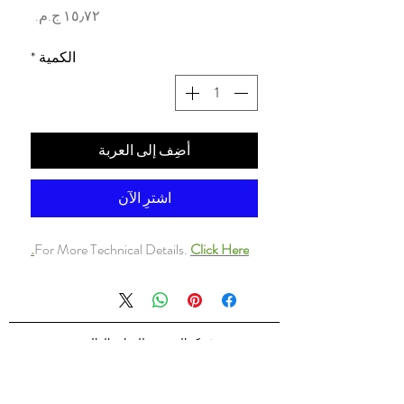
السعر
الكمية
*
أضِف إلى العربة
اشترِ الآن
For More Technical Details.
Click Here.
شركه السندس للتجاره العالميه
شركه السندس تأسست عام 1998