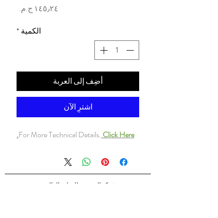
السعر
الكمية
*
أضِف إلى العربة
اشترِ الآن
For More Technical Details.
Click Here.
شركه السندس للتجاره العالميه
شركه السندس تأسست عام 1998