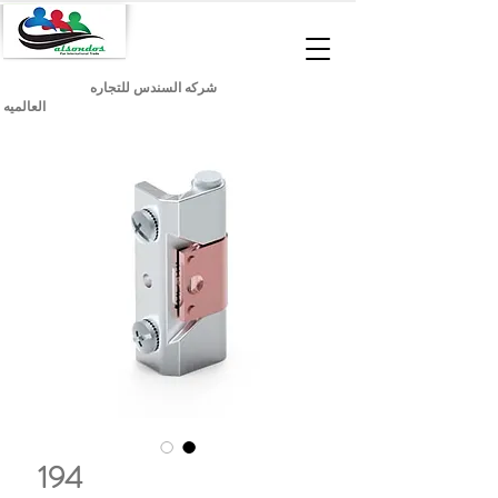
شركه السندس للتجاره
العالميه
194