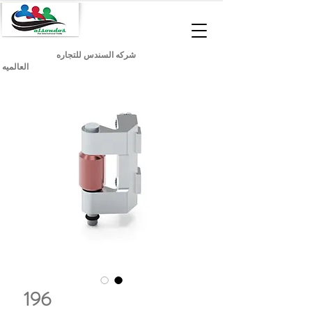
شركه السندس للتجاره
العالميه
196