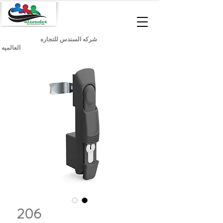
شركه السندس للتجاره
العالميه
206