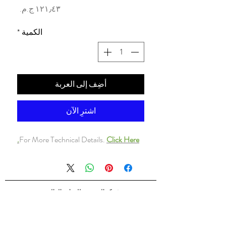
السعر
الكمية
*
أضِف إلى العربة
اشترِ الآن
For More Technical Details.
Click Here.
شركه السندس للتجاره العالميه
شركه السندس تأسست عام 1998