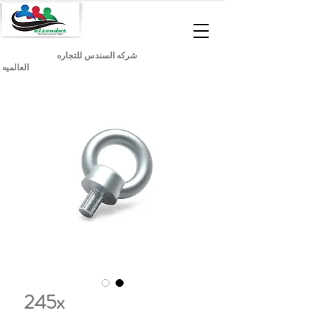
شركه السندس للتجاره
العالميه
245x