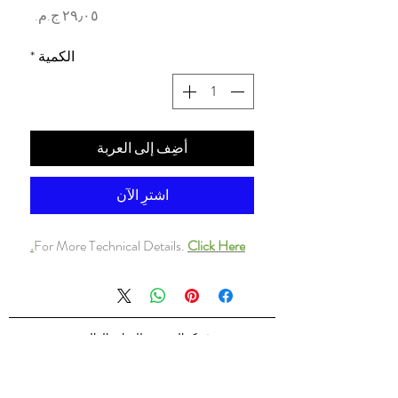
السعر
الكمية
*
أضِف إلى العربة
اشترِ الآن
For More Technical Details.
Click Here.
شركه السندس للتجاره العالميه
شركه السندس تأسست عام 1998