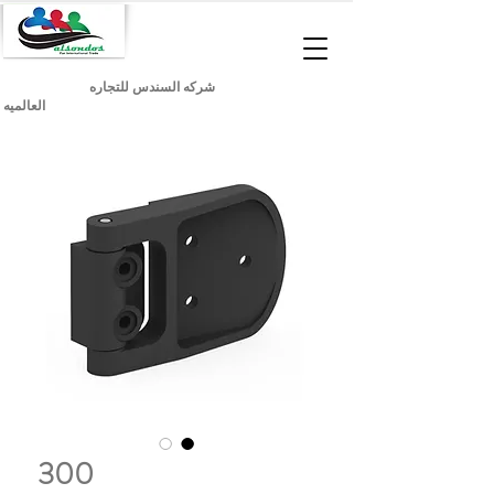
شركه السندس للتجاره
العالميه
300