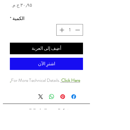
السعر
الكمية
*
أضِف إلى العربة
اشترِ الآن
For More Technical Details.
Click Here.
شركه السندس للتجاره العالميه
شركه السندس تأسست عام 1998