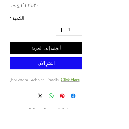
السعر
الكمية
*
أضِف إلى العربة
اشترِ الآن
For More Technical Details.
Click Here.
شركه السندس للتجاره العالميه
شركه السندس تأسست عام 1998