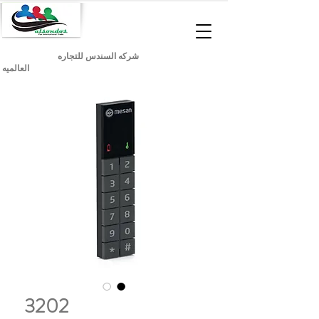
شركه السندس للتجاره
العالميه
3202