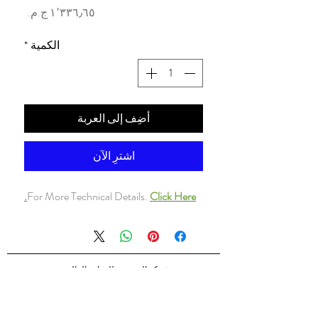
السعر
الكمية
*
أضِف إلى العربة
اشترِ الآن
For More Technical Details.
Click Here.
شركه السندس للتجاره العالميه
شركه السندس تأسست عام 1998