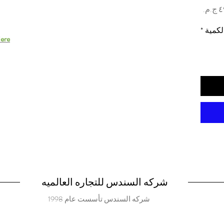
السعر
لكمية
*
ere.
شركه السندس للتجاره العالميه
شركه السندس تأسست عام 1998