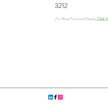
3212
For More Technical Details
. Click H