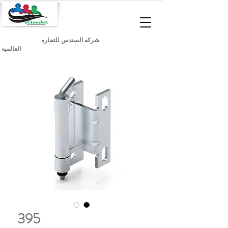
شركه السندس للتجاره
العالميه
395