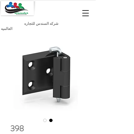
شركه السندس للتجاره
العالميه
398