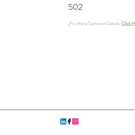
502
For More Technical Details.
Click H