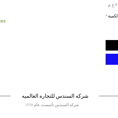
السعر
لكمية
*
ere.
شركه السندس للتجاره العالميه
شركه السندس تأسست عام 1998