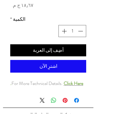
السعر
الكمية
*
أضِف إلى العربة
اشترِ الآن
.
For More Technical Details.
Click Here
شركه السندس للتجاره العالميه
شركه السندس تأسست عام 1998