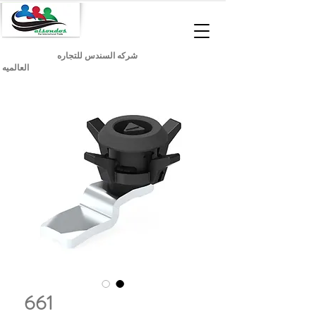
شركه السندس للتجاره
العالميه
661