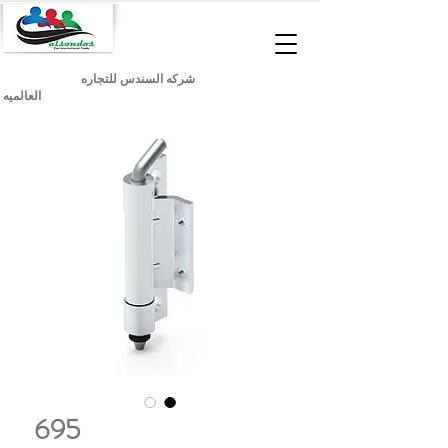
شركه السندس للتجاره
العالميه
695