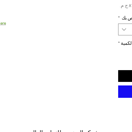
السعر
اص بك
*
ere.
لكمية
*