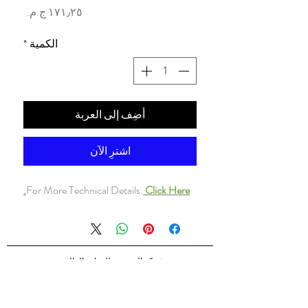
السعر
الكمية
*
أضِف إلى العربة
اشترِ الآن
For More Technical Details.
Click Here.
شركه السندس للتجاره العالميه
شركه السندس تأسست عام 1998