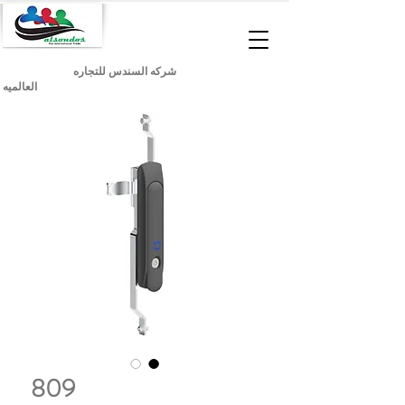
شركه السندس للتجاره
العالميه
809