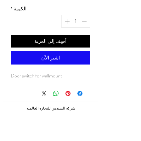
الكمية
*
أضِف إلى العربة
اشترِ الآن
Door switch for wallmount
شركه السندس للتجاره العالميه
شركه السندس تأسست عام 1998
الرئيسيه
شركاؤنا