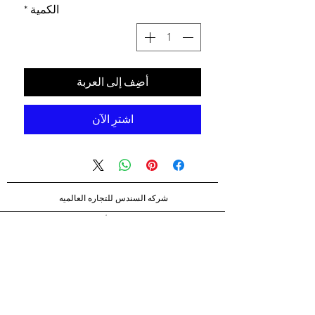
الكمية
*
أضِف إلى العربة
اشترِ الآن
شركه السندس للتجاره العالميه
شركه السندس تأسست عام 1998
الرئيسيه
شركاؤنا
اتصال
الشحن والإرجاع