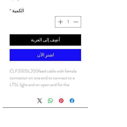
الكمية
*
أضِف إلى العربة
اشترِ الآن
CLF2005L200feed cable with female
connector on one end to connect to a
LTSL light and an open end for the
connection to power
شركه السندس للتجاره العالميه
شركه السندس تأسست عام 1998