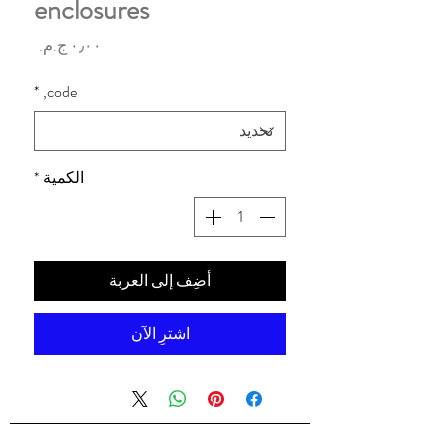
enclosures
السعر
*
code,
الكمية
*
أضِف إلى العربة
اشترِ الآن
شركه السندس للتجاره العالميه