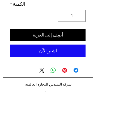
الكمية
*
أضِف إلى العربة
اشترِ الآن
شركه السندس للتجاره العالميه
شركه السندس تأسست عام 1998
الرئيسيه
شركاؤنا
اتصال
الشحن والإرجاع