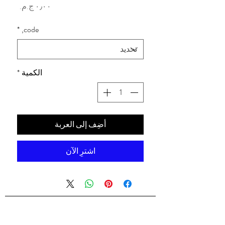
السعر
*
code,
الكمية
*
أضِف إلى العربة
اشترِ الآن
شركه السندس للتجاره العالميه
شركه السندس تأسست عام 1998