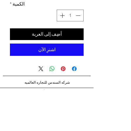
الكمية
*
أضِف إلى العربة
اشترِ الآن
شركه السندس للتجاره العالميه
شركه السندس تأسست عام 1998
الرئيسيه
شركاؤنا
اتصال
الشحن والإرجاع