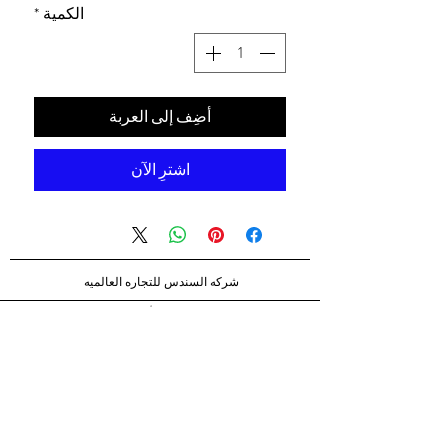
الكمية
*
أضِف إلى العربة
اشترِ الآن
شركه السندس للتجاره العالميه
شركه السندس تأسست عام 1998
الرئيسيه
شركاؤنا
اتصال
الشحن والإرجاع