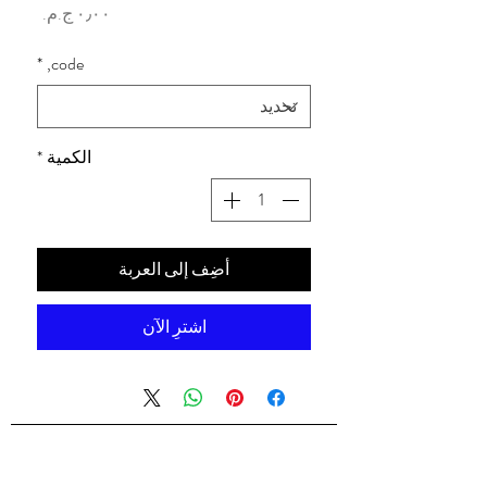
السعر
*
code,
الكمية
*
أضِف إلى العربة
اشترِ الآن
شركه السندس للتجاره العالميه
شركه السندس تأسست عام 1998