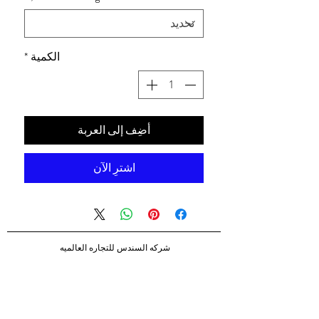
الكمية
*
أضِف إلى العربة
اشترِ الآن
شركه السندس للتجاره العالميه
شركه السندس تأسست عام 1998
الرئيسيه
شركاؤنا