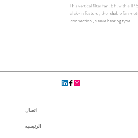
This vertical filter fan, EF, with a IP 
click-in feature , the reliable fan m
connection , sleeve bearing type
اتصال
الرئيسيه