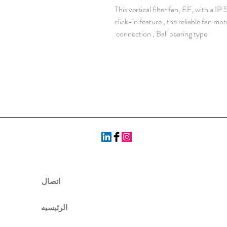
This vertical filter fan, EF, with a IP 
click-in feature , the reliable fan mo
connection , Ball bearing type
اتصال
الرئيسيه