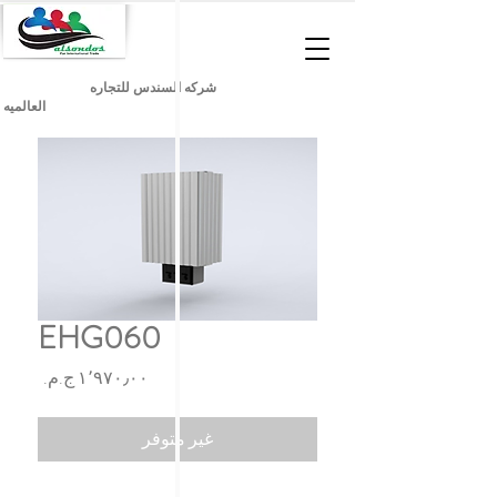
شركه السندس للتجاره
العالميه
EHG060
السعر
غير متوفر