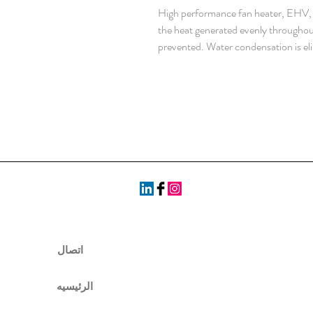
High performance fan heater, EHV, ha
the heat generated evenly throughou
prevented. Water condensation is el
sharply , IP 20 , 230 V AC 50/60 
اتصال
الرئيسيه