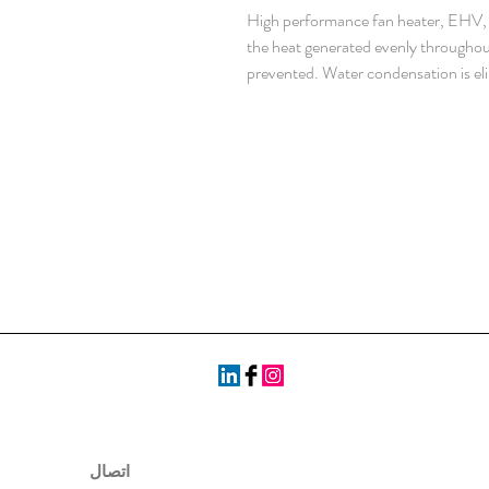
High performance fan heater, EHV, ha
the heat generated evenly throughou
prevented. Water condensation is el
sharply , IP 20 , 230 V AC 50/60 
اتصال