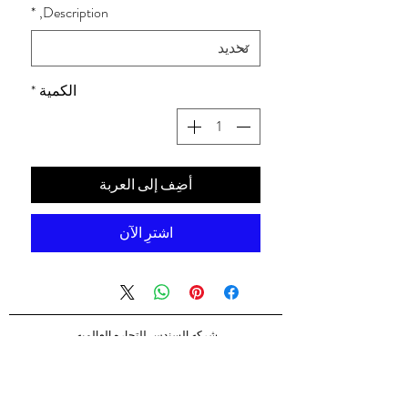
*
Description,
الكمية
*
أضِف إلى العربة
اشترِ الآن
شركه السندس للتجاره العالميه
شركه السندس تأسست عام 1998