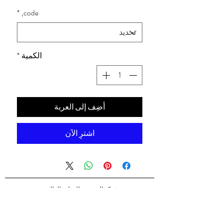
*
code,
الكمية
*
أضِف إلى العربة
اشترِ الآن
شركه السندس للتجاره العالميه
شركه السندس تأسست عام 1998