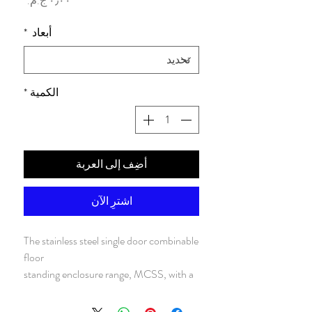
أبعاد
*
الكمية
*
أضِف إلى العربة
اشترِ الآن
The stainless steel single door combinable
floor
standing enclosure range, MCSS, with a
IP 55 protection
degree, is available off the shelf in many