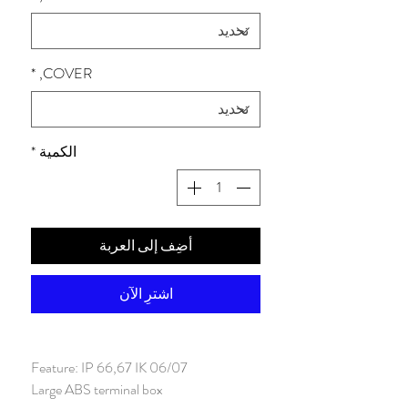
*
COVER,
الكمية
*
أضِف إلى العربة
اشترِ الآن
Feature:
IP 66,67 IK 06/07
Large ABS terminal box