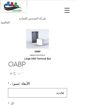
شركه السندس للتجاره
العالميه
OABP
السعر
الأبعاد (سم) ،
*
*
IP,