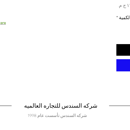
السعر
لكمية
*
ere.
شركه السندس للتجاره العالميه
شركه السندس تأسست عام 1998