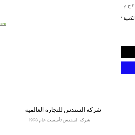
السعر
لكمية
*
ere.
شركه السندس للتجاره العالميه
شركه السندس تأسست عام 1998