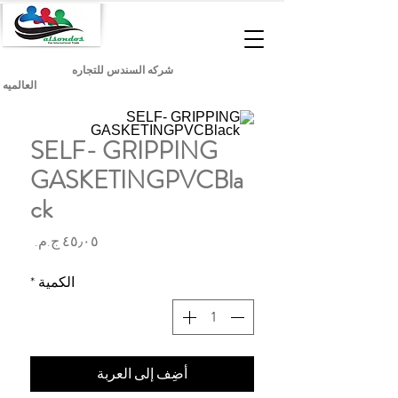
شركه السندس للتجاره
العالميه
SELF- GRIPPING
GASKETINGPVCBla
ck
السعر
الكمية
*
أضِف إلى العربة