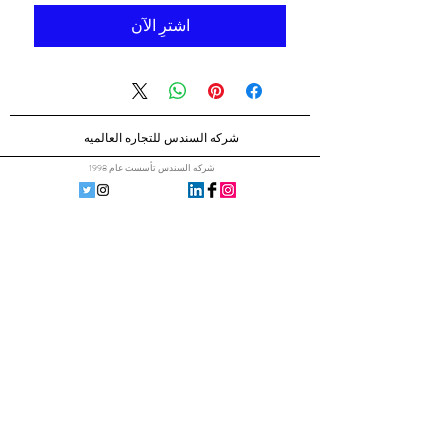
اشترِ الآن
شركه السندس للتجاره العالميه
شركه السندس تأسست عام 1998
الرئيسيه
شركاؤنا
اتصال
الشحن والإرجاع
سجل الان